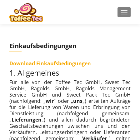
Z
MENU
u
m
I
n
Einkaufsbedingungen
h
a
l
Download Einkaufsbedingungen
t
1. Allgemeines
s
Für alle von der Toffee Tec GmbH, Sweet Tec
p
GmbH, Ragolds GmbH, Ragolds Management
r
Service GmbH und Sweet Pack Tec GmbH
i
(nachfolgend: „
wir
“ oder „
uns
„) erteilten Aufträge
n
für die Lieferung von Waren und Erbringung von
Dienstleistung (nachfolgend gemeinsam:
g
„
Lieferungen
„) und allen dadurch begründeten
e
Geschäftsbeziehungen zwischen uns und den
n
Verkäufern, Leistungserbringern oder Lieferanten
(nachfolgend gemeinsam: „
Verkäufer
„) gelten