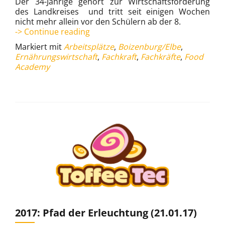
Der 34-Jährige gehört zur Wirtschaftsförderung
des Landkreises und tritt seit einigen Wochen
nicht mehr allein vor den Schülern ab der 8.
„Ihr
-> Continue reading
müsst
Markiert mit
Arbeitsplätze
,
Boizenburg/Elbe
,
nicht
Ernährungswirtschaft
,
Fachkraft
,
Fachkräfte
,
Food
in
Academy
den
Westen“
(16.02.17)
2017: Pfad der Erleuchtung (21.01.17)