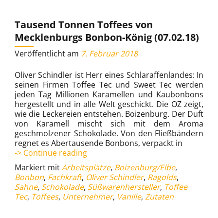
Tausend Tonnen Toffees von
Mecklenburgs Bonbon-König (07.02.18)
Veröffentlicht am
7. Februar 2018
Oliver Schindler ist Herr eines Schlaraffenlandes: In
seinen Firmen Toffee Tec und Sweet Tec werden
jeden Tag Millionen Karamellen und Kaubonbons
hergestellt und in alle Welt geschickt. Die OZ zeigt,
wie die Leckereien entstehen. Boizenburg. Der Duft
von Karamell mischt sich mit dem Aroma
geschmolzener Schokolade. Von den Fließbändern
regnet es Abertausende Bonbons, verpackt in
Tausend
-> Continue reading
Tonnen
Markiert mit
Arbeitsplätze
,
Boizenburg/Elbe
,
Toffees
Bonbon
,
Fachkraft
,
Oliver Schindler
,
Ragolds
,
von
Sahne
,
Schokolade
,
Süßwarenhersteller
,
Toffee
Mecklenburgs
Tec
,
Toffees
,
Unternehmer
,
Vanille
,
Zutaten
Bonbon-
König