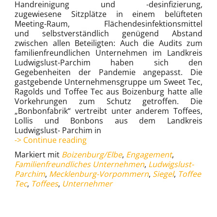
Handreinigung und -desinfizierung,
zugewiesene Sitzplätze in einem belüfteten
Meeting-Raum, Flächendesinfektionsmittel
und selbstverständlich genügend Abstand
zwischen allen Beteiligten: Auch die Audits zum
familienfreundlichen Unternehmen im Landkreis
Ludwigslust-Parchim haben sich den
Gegebenheiten der Pandemie angepasst. Die
gastgebende Unternehmensgruppe um Sweet Tec,
Ragolds und Toffee Tec aus Boizenburg hatte alle
Vorkehrungen zum Schutz getroffen. Die
„Bonbonfabrik“ vertreibt unter anderem Toffees,
Lollis und Bonbons aus dem Landkreis
Ludwigslust- Parchim in
Familienbewusste
-> Continue reading
Personalpolitik
Markiert mit
Boizenburg/Elbe
,
Engagement
,
Familienfreundliches Unternehmen
,
Ludwigslust-
Parchim
,
Mecklenburg-Vorpommern
,
Siegel
,
Toffee
Tec
,
Toffees
,
Unternehmer