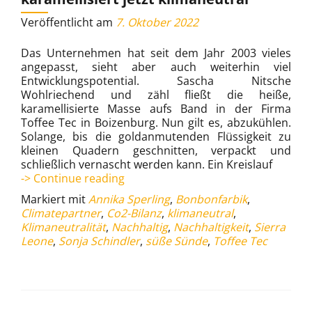
Veröffentlicht am
7. Oktober 2022
Das Unternehmen hat seit dem Jahr 2003 vieles
angepasst, sieht aber auch weiterhin viel
Entwicklungspotential. Sascha Nitsche
Wohlriechend und zähl fließt die heiße,
karamellisierte Masse aufs Band in der Firma
Toffee Tec in Boizenburg. Nun gilt es, abzukühlen.
Solange, bis die goldanmutenden Flüssigkeit zu
kleinen Quadern geschnitten, verpackt und
schließlich vernascht werden kann. Ein Kreislauf
Toffee
-> Continue reading
Tec
Markiert mit
Annika Sperling
,
Bonbonfarbik
,
in
Climatepartner
,
Co2-Bilanz
,
klimaneutral
,
Boizenburg
Klimaneutralität
,
Nachhaltig
,
Nachhaltigkeit
,
Sierra
karamellisiert
Leone
,
Sonja Schindler
,
süße Sünde
,
Toffee Tec
jetzt
klimaneutral