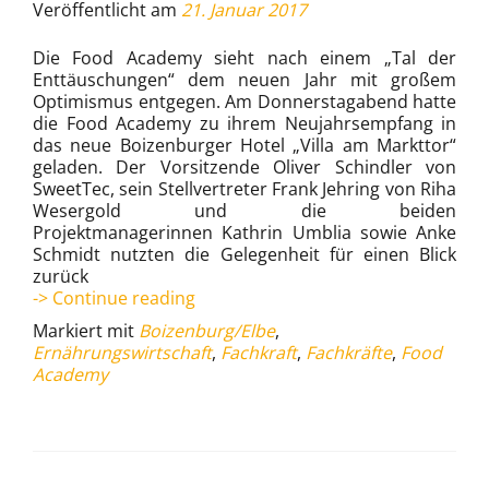
Veröffentlicht am
21. Januar 2017
Die Food Academy sieht nach einem „Tal der
Enttäuschungen“ dem neuen Jahr mit großem
Optimismus entgegen. Am Donnerstagabend hatte
die Food Academy zu ihrem Neujahrsempfang in
das neue Boizenburger Hotel „Villa am Markttor“
geladen. Der Vorsitzende Oliver Schindler von
SweetTec, sein Stellvertreter Frank Jehring von Riha
Wesergold und die beiden
Projektmanagerinnen Kathrin Umblia sowie Anke
Schmidt nutzten die Gelegenheit für einen Blick
zurück
2017:
-> Continue reading
Pfad
Markiert mit
Boizenburg/Elbe
,
der
Ernährungswirtschaft
,
Fachkraft
,
Fachkräfte
,
Food
Erleuchtung
Academy
(21.01.17)