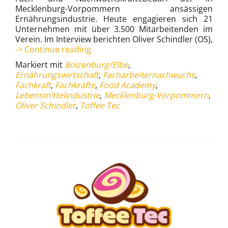
Mecklenburg-Vorpommern ansässigen
Ernährungsindustrie. Heute engagieren sich 21
Unternehmen mit über 3.500 Mitarbeitenden im
Verein. Im Interview berichten Oliver Schindler (OS),
Food
-> Continue reading
Academy:
Markiert mit
Boizenburg/Elbe
,
Gemeinsam
Ernährungswirtschaft
,
Facharbeiternachwuchs
,
ist
Fachkraft
,
Fachkräfte
,
Food Academy
,
viel
Lebensmittelindustrie
,
Mecklenburg-Vorpommern
,
mehr
Oliver Schindler
,
Toffee Tec
möglich