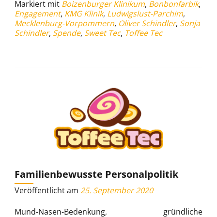
Markiert mit
Boizenburger Klinikum
,
Bonbonfarbik
,
für
Engagement
,
KMG Klinik
,
Ludwigslust-Parchim
,
die
Mecklenburg-Vorpommern
,
Oliver Schindler
,
Sonja
Klinik
Schindler
,
Spende
,
Sweet Tec
,
Toffee Tec
Familienbewusste Personalpolitik
Veröffentlicht am
25. September 2020
Mund-Nasen-Bedenkung, gründliche