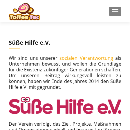
Z
MENU
u
m
I
n
Süße Hilfe e.V.
h
a
l
Wir sind uns unserer
sozialen Verantwortung
als
t
Unternehmen bewusst und wollen die Grundlage
für die Existenz zukünftiger Generationen schaffen.
s
Um unseren Beitrag wirkungsvoll leisten zu
p
können, haben wir Ende des Jahres 2014 den Süße
r
Hilfe e.V. mit gegründet.
i
n
g
e
n
Der Verein verfolgt das Ziel, Projekte, Maßnahmen
und Organisationen ideell und finanziell zu fördern,