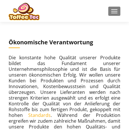
Z
MENU
u
m
I
n
Ökonomische Verantwortung
h
a
l
Die konstante hohe Qualität unserer Produkte
t
bildet das Fundament unserer
Unternehmensphilosophie und ist die Basis für
s
unseren ökonomischen Erfolg. Wir wollen unsere
p
Kunden bei Produkten und Prozessen durch
r
Innovationen, Kostenbewusstsein und Qualität
i
überzeugen. Unsere Lieferanten werden nach
n
strengen Kriterien ausgewählt und es erfolgt eine
Kontrolle der Qualität von der Anlieferung der
g
Rohstoffe bis zum fertigen Produkt, gekoppelt mit
e
hohen
Standards
. Während der Produktion
n
ergreifen wir zudem zahlreiche Maßnahmen, damit
unsere Produkte den hohen Qualitäts- und