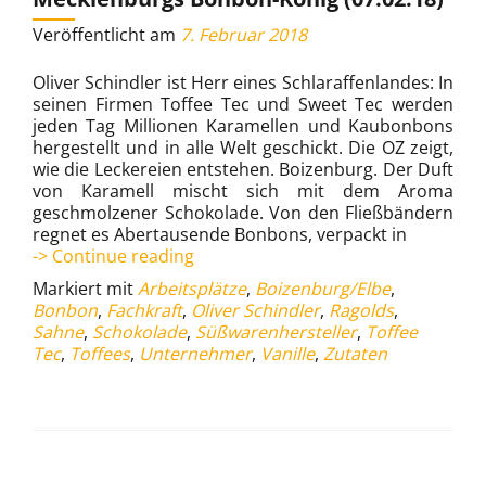
Veröffentlicht am
7. Februar 2018
Oliver Schindler ist Herr eines Schlaraffenlandes: In
seinen Firmen Toffee Tec und Sweet Tec werden
jeden Tag Millionen Karamellen und Kaubonbons
hergestellt und in alle Welt geschickt. Die OZ zeigt,
wie die Leckereien entstehen. Boizenburg. Der Duft
von Karamell mischt sich mit dem Aroma
geschmolzener Schokolade. Von den Fließbändern
regnet es Abertausende Bonbons, verpackt in
Tausend
-> Continue reading
Tonnen
Markiert mit
Arbeitsplätze
,
Boizenburg/Elbe
,
Toffees
Bonbon
,
Fachkraft
,
Oliver Schindler
,
Ragolds
,
von
Sahne
,
Schokolade
,
Süßwarenhersteller
,
Toffee
Mecklenburgs
Tec
,
Toffees
,
Unternehmer
,
Vanille
,
Zutaten
Bonbon-
König
(07.02.18)
Beitrags-