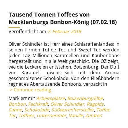
Tausend Tonnen Toffees von
Mecklenburgs Bonbon-König (07.02.18)
Veröffentlicht am
7. Februar 2018
Oliver Schindler ist Herr eines Schlaraffenlandes: In
seinen Firmen Toffee Tec und Sweet Tec werden
jeden Tag Millionen Karamellen und Kaubonbons
hergestellt und in alle Welt geschickt. Die OZ zeigt,
wie die Leckereien entstehen. Boizenburg. Der Duft
von Karamell mischt sich mit dem Aroma
geschmolzener Schokolade. Von den Fließbändern
regnet es Abertausende Bonbons, verpackt in
Tausend
-> Continue reading
Tonnen
Markiert mit
Arbeitsplätze
,
Boizenburg/Elbe
,
Toffees
Bonbon
,
Fachkraft
,
Oliver Schindler
,
Ragolds
,
von
Sahne
,
Schokolade
,
Süßwarenhersteller
,
Toffee
Mecklenburgs
Tec
,
Toffees
,
Unternehmer
,
Vanille
,
Zutaten
Bonbon-
König