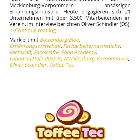
Mecklenburg-Vorpommern ansässigen
Ernährungsindustrie. Heute engagieren sich 21
Unternehmen mit über 3.500 Mitarbeitenden im
Verein. Im Interview berichten Oliver Schindler (OS),
Food
-> Continue reading
Academy:
Markiert mit
Boizenburg/Elbe
,
Gemeinsam
Ernährungswirtschaft
,
Facharbeiternachwuchs
,
ist
Fachkraft
,
Fachkräfte
,
Food Academy
,
viel
Lebensmittelindustrie
,
Mecklenburg-Vorpommern
,
mehr
Oliver Schindler
,
Toffee Tec
möglich