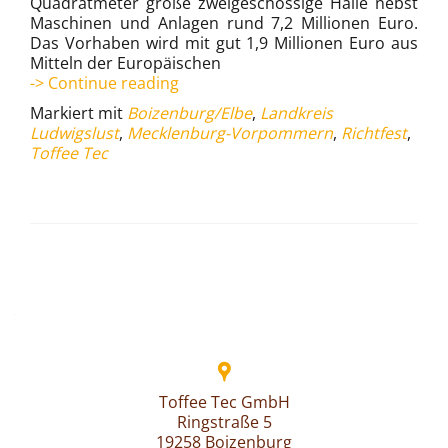
Quadratmeter große zweigeschossige Halle nebst
Maschinen und Anlagen rund 7,2 Millionen Euro.
Das Vorhaben wird mit gut 1,9 Millionen Euro aus
Mitteln der Europäischen
Bonbonhersteller
-> Continue reading
Toffee
Markiert mit
Boizenburg/Elbe
,
Landkreis
Tec
Ludwigslust
,
Mecklenburg-Vorpommern
,
Richtfest
,
feierte
Toffee Tec
Richtfest
(10.07.12)
Beitrags-
Navigation
Toffee Tec GmbH
Ringstraße 5
19258 Boizenburg