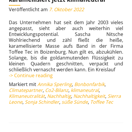
Veröffentlicht am
7. Oktober 2022
Das Unternehmen hat seit dem Jahr 2003 vieles
angepasst, sieht aber auch weiterhin viel
Entwicklungspotential. Sascha Nitsche
Wohlriechend und zähl fließt die heiße,
karamellisierte Masse aufs Band in der Firma
Toffee Tec in Boizenburg. Nun gilt es, abzukühlen.
Solange, bis die goldanmutenden Flüssigkeit zu
kleinen Quadern geschnitten, verpackt und
schließlich vernascht werden kann. Ein Kreislauf
Toffee
-> Continue reading
Tec
Markiert mit
Annika Sperling
,
Bonbonfarbik
,
in
Climatepartner
,
Co2-Bilanz
,
klimaneutral
,
Boizenburg
Klimaneutralität
,
Nachhaltig
,
Nachhaltigkeit
,
Sierra
karamellisiert
Leone
,
Sonja Schindler
,
süße Sünde
,
Toffee Tec
jetzt
klimaneutral