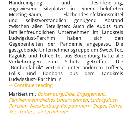
Handreinigung und -desinfizierung,
zugewiesene Sitzplätze in einem belüfteten
Meeting-Raum, Flächendesinfektionsmittel
und selbstverständlich genügend Abstand
zwischen allen Beteiligten: Auch die Audits zum
familienfreundlichen Unternehmen im Landkreis
Ludwigslust-Parchim haben sich den
Gegebenheiten der Pandemie angepasst. Die
gastgebende Unternehmensgruppe um Sweet Tec,
Ragolds und Toffee Tec aus Boizenburg hatte alle
Vorkehrungen zum Schutz getroffen. Die
„Bonbonfabrik“ vertreibt unter anderem Toffees,
Lollis und Bonbons aus dem Landkreis
Ludwigslust- Parchim in
Familienbewusste
-> Continue reading
Personalpolitik
Markiert mit
Boizenburg/Elbe
,
Engagement
,
Familienfreundliches Unternehmen
,
Ludwigslust-
Parchim
,
Mecklenburg-Vorpommern
,
Siegel
,
Toffee
Tec
,
Toffees
,
Unternehmer