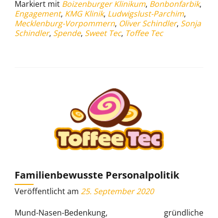
Markiert mit
Boizenburger Klinikum
,
Bonbonfarbik
,
für
Engagement
,
KMG Klinik
,
Ludwigslust-Parchim
,
die
Mecklenburg-Vorpommern
,
Oliver Schindler
,
Sonja
Klinik
Schindler
,
Spende
,
Sweet Tec
,
Toffee Tec
Familienbewusste Personalpolitik
Veröffentlicht am
25. September 2020
Mund-Nasen-Bedenkung, gründliche