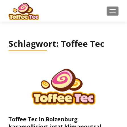
Z
MENU
u
m
I
n
Schlagwort:
Toffee Tec
h
a
l
t
s
p
r
i
n
g
e
n
Toffee Tec in Boizenburg
karamellisiert jetzt klimaneutral